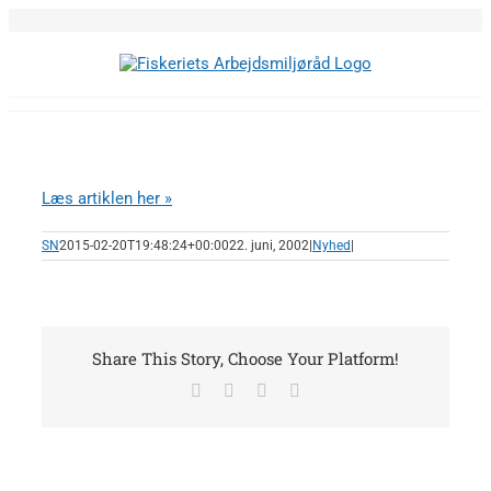
Skip
to
content
Læs artiklen her »
SN
2015-02-20T19:48:24+00:00
22. juni, 2002
|
Nyhed
|
Share This Story, Choose Your Platform!
Facebook
X
LinkedIn
E-
mail