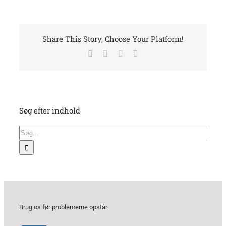
Share This Story, Choose Your Platform!
Facebook
X
LinkedIn
E-
mail
Søg efter indhold
Søg
efter:
Brug os før problemerne opstår