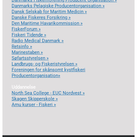
Danmarks Fiskeriforening Producent Organisation »
Danmarks Pelagiske Producentorganisation »
Dansk Selskab for Maritim Medicin »
Danske Fiskeres Forsikring »
Den Maritime Havarikommission »
FiskerForum »
Fiskeri Tidende »
Radio Medical Danmark »
Retsinfo »
Marinestaben »
Søfartsstyrelsen »
Landbrugs- og Fiskeristyrelsen »
Foreningen for skånsomt kystfiskeri
Producentorganisation»
Uddannelse
North Sea College - EUC Nordvest »
Skagen Skipperskole »
Amu kurser - Fiskeri »