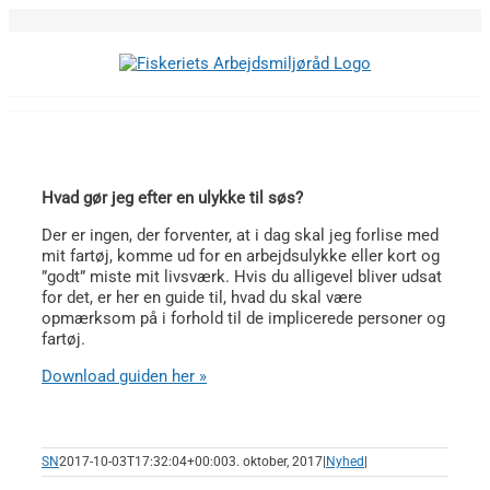
Skip
to
content
Hvad gør jeg efter en ulykke til søs?
Der er ingen, der forventer, at i dag skal jeg forlise med
mit fartøj, komme ud for en arbejdsulykke eller kort og
”godt” miste mit livsværk. Hvis du alligevel bliver udsat
for det, er her en guide til, hvad du skal være
opmærksom på i forhold til de implicerede personer og
fartøj.
Download guiden her »
SN
2017-10-03T17:32:04+00:00
3. oktober, 2017
|
Nyhed
|