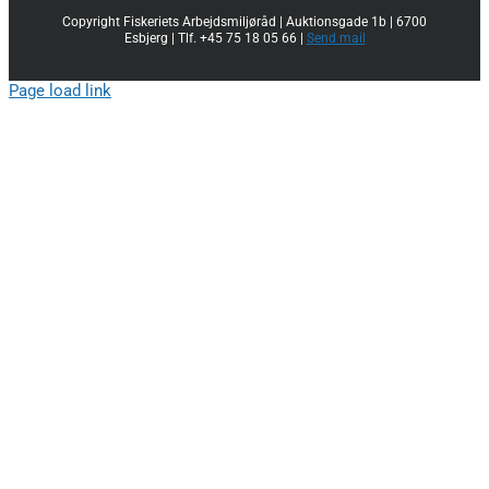
Copyright Fiskeriets Arbejdsmiljøråd | Auktionsgade 1b | 6700
Esbjerg | Tlf. +45 75 18 05 66 |
Send mail
Page load link