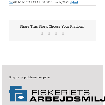
SN
2021-03-30T11:13:11+00:00
30. marts, 2021
|
Nyhed
|
Share This Story, Choose Your Platform!
Facebook
X
LinkedIn
E-
mail
Brug os før problemerne opstår