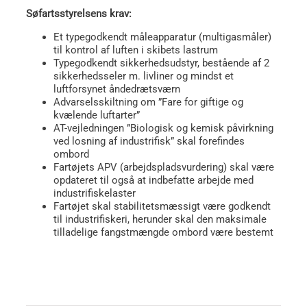
Søfartsstyrelsens krav:
Et typegodkendt måleapparatur (multigasmåler)
til kontrol af luften i skibets lastrum
Typegodkendt sikkerhedsudstyr, bestående af 2
sikkerhedsseler m. livliner og mindst et
luftforsynet åndedrætsværn
Advarselsskiltning om ”Fare for giftige og
kvælende luftarter”
AT-vejledningen ”Biologisk og kemisk påvirkning
ved losning af industrifisk” skal forefindes
ombord
Fartøjets APV (arbejdspladsvurdering) skal være
opdateret til også at indbefatte arbejde med
industrifiskelaster
Fartøjet skal stabilitetsmæssigt være godkendt
til industrifiskeri, herunder skal den maksimale
tilladelige fangstmængde ombord være bestemt