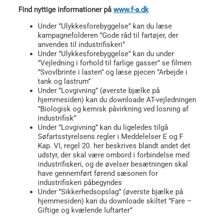
Find nyttige informationer på
www.f-a.dk
Under ”Ulykkesforebyggelse” kan du læse
kampagnefolderen ”Gode råd til fartøjer, der
anvendes til industrifiskeri”
Under ”Ulykkesforebyggelse” kan du under
”Vejledning i forhold til farlige gasser” se filmen
”Svovlbrinte i lasten” og læse pjecen ”Arbejde i
tank og lastrum”
Under ”Lovgivning” (øverste bjælke på
hjemmesiden) kan du downloade AT-vejledningen
”Biologisk og kemisk påvirkning ved losning af
industrifisk”
Under ”Lovgivning” kan du ligeledes tilgå
Søfartsstyrelsens regler i Meddelelser E og F
Kap. VI, regel 20. her beskrives blandt andet det
udstyr, der skal være ombord i forbindelse med
industrifiskeri, og de øvelser besætningen skal
have gennemført førend sæsonen for
industrifiskeri påbegyndes
Under ”Sikkerhedsopslag” (øverste bjælke på
hjemmesiden) kan du downloade skiltet ”Fare –
Giftige og kvælende luftarter”