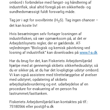
ombord i forbindelse med fangst- og håndtering af
industrifisk, skal altid foregå på en sikkerheds- og
sundhedsmæssigt fuldt forsvarlig måde.
Tag jer i agt for svovlbrinte (H
S). Tag ingen chancer –
2
det kan koste liv!
Hvis besætningen selv fortager losningen af
industrifisken, så vær opmærksom på, at det er
Arbejdstilsynets regler, der er gældende. AT-
vejledningen ”Biologisk og kemisk påvirkning ved
losning af industrifisk” kan downloades på
www.f-a.dk
Har du brug for det, kan Fiskeriets Arbejdsmiljøråd
hjælpe med at gennemgå skibets sikkerhedsudstyr, så
du er sikker på, at du har det lovpligtige udstyr ombord.
Vi kan også assistere med tilrettelæggelse af øvelser
med udstyret, opdatering af skibets
arbejdspladsvurdering og evt. udarbejdelse af en
procedure for evakuering af en person fra
lastrummet/lasttanken.
Fiskeriets Arbejdsmiljøråd kan kontaktes på tlf.:
75180566 eller post@f-a.dk