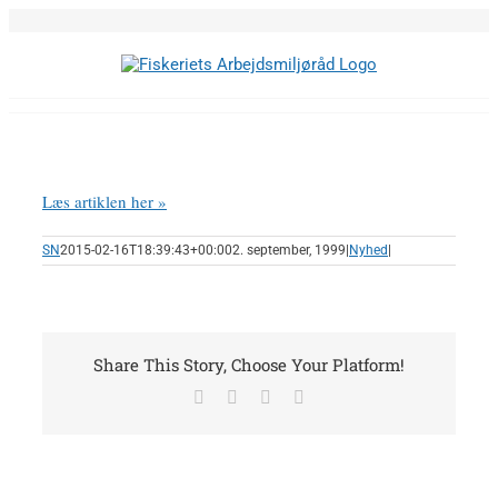
Skip
to
content
Læs artiklen her »
SN
2015-02-16T18:39:43+00:00
2. september, 1999
|
Nyhed
|
Share This Story, Choose Your Platform!
Facebook
X
LinkedIn
E-
mail