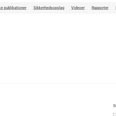
e publikationer
Sikkerhedsopslag
Videoer
Rapporter
S
S