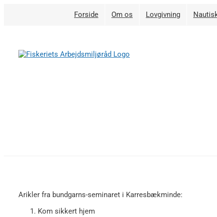
Skip
Forside
Om os
Lovgivning
Nautisk
to
content
Arikler fra bundgarns-seminaret i Karresbækminde:
Kom sikkert hjem