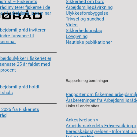
sfrist – Fiskeriets
Sikkerhed om bord
åd inviterer fiskerne i de
Arbejdsmiljøpåvirkning
de til arbejdsmiljøseminar
Ulykkesforebyggelse
Trivsel og sundhed
Video
bejdsmiljøråd inviterer
Sikkerhedsopslag
 indre farvande til
Lovgivning
øseminar
Nautiske publikationer
rbejdsulykker i fiskeriet er
 seneste 25 år faldet med
 procent
Rapporter og beretninger
rbejdsmiljøråd holdt
rtshals
Rapporter om fiskernes arbejdsmil
Årsberetninger fra Arbejdsmiljøråd
Links til andre sites
 2025 fra Fiskeriets
råd
Ankestyrelsen »
Arbejdsmarkedets Erhvervsikring »
Beredskabsstyrelsen - Informatio