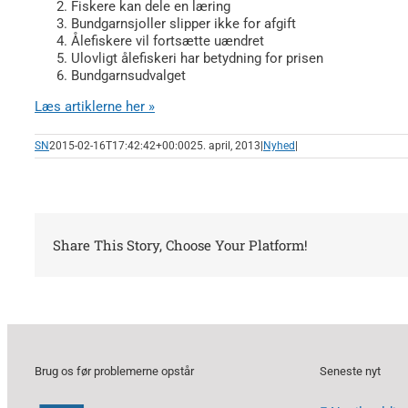
Fiskere kan dele en læring
Bundgarnsjoller slipper ikke for afgift
Ålefiskere vil fortsætte uændret
Ulovligt ålefiskeri har betydning for prisen
Bundgarnsudvalget
Læs artiklerne her »
SN
2015-02-16T17:42:42+00:00
25. april, 2013
|
Nyhed
|
Share This Story, Choose Your Platform!
Brug os før problemerne opstår
Seneste nyt