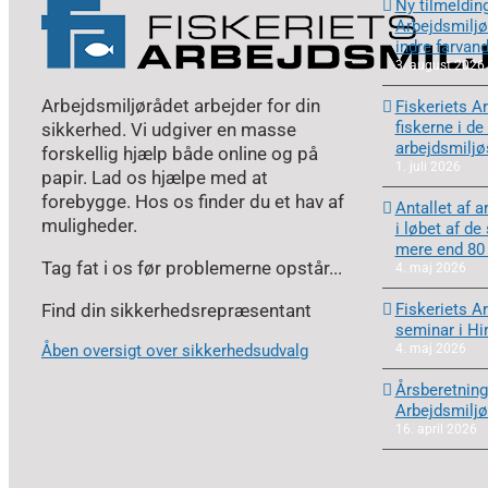
Ny tilmelding
Arbejdsmiljør
indre farvan
3. august 2026
Arbejdsmiljørådet arbejder for din
Fiskeriets Ar
fiskerne i de
sikkerhed. Vi udgiver en masse
arbejdsmilj
forskellig hjælp både online og på
1. juli 2026
papir. Lad os hjælpe med at
forebygge. Hos os finder du et hav af
Antallet af a
muligheder.
i løbet af de
mere end 80
Tag fat i os før problemerne opstår...
4. maj 2026
Find din sikkerhedsrepræsentant
Fiskeriets A
seminar i Hi
Åben oversigt over sikkerhedsudvalg
4. maj 2026
Årsberetning
Arbejdsmiljø
16. april 2026