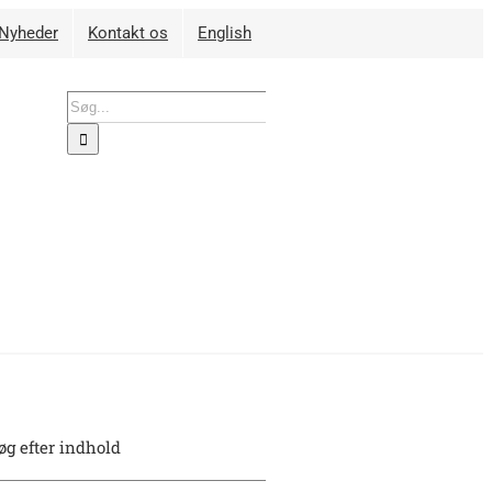
Nyheder
Kontakt os
English
Søg
efter:
øg efter indhold
øg