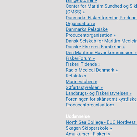
farlige stoffer »
Center for Maritim Sundhed og Sik
(CMSS) »
Danmarks Fiskeriforening Produce
Organisation »
Danmarks Pelagiske
Producentorganisation »
Dansk Selskab for Maritim Medicin
Danske Fiskeres Forsikring »
Den Maritime Havarikommission »
FiskerForum »
Fiskeri Tidende »
Radio Medical Danmark »
Retsinfo »
Marinestaben »
Søfartsstyrelsen »
Landbrugs- og Fiskeristyrelsen »
Foreningen for skånsomt kystfiske
Producentorganisation»
Uddannelse
North Sea College - EUC Nordvest 
Skagen Skipperskole »
Amu kurser - Fiskeri »