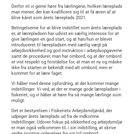
Derfor vil vi gerne høre fra lærlingene, hvilken læreplads
man mener, der kan kvalificere sig til at få æren af at
blive kåret som årets læreplads 2021.
Betingelserne for at blive indstillet som årets læreplads
er, at lærepladsen har udvist en særlig interesse for at
give lærlingen en god start, og at han/hun er blevet
introduceret til lærepladsen med særlig vægt på
arbejdssikkerhed og god instruktion i arbejdsopgaverne
samt de procedurer, man har ombord, og at der ombord
er vist respekt og forståelse for, at man er ny og måske
ikke fra starten er bekendt med alt ombord, men er
kommet for at lære faget.
Vi håber med denne opfordring, at der kommer mange
indstillinger. Vi ved, at der er mange gode lærepladser i
fiskeriet, og vi håber at høre fra så mange lærlinge som
muligt.
Det er bestyrelsen i Fiskeriets Arbejdsmiljøråd, der
udpeger årets læreplads ud fra de indkomne
indstillinger. Udover fokus på sikkerhed og arbejdsmiljø
er man også velkommen til, i sin indstilling, at skrive
andre positive oplevelser fra sin tid ombord.