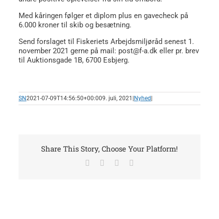
Med kåringen følger et diplom plus en gavecheck på
6.000 kroner til skib og besætning.
Send forslaget til Fiskeriets Arbejdsmiljøråd senest 1.
november 2021 gerne på mail: post@f-a.dk eller pr. brev
til Auktionsgade 1B, 6700 Esbjerg.
SN
2021-07-09T14:56:50+00:00
9. juli, 2021
|
Nyhed
|
Share This Story, Choose Your Platform!
Facebook
X
LinkedIn
E-
mail