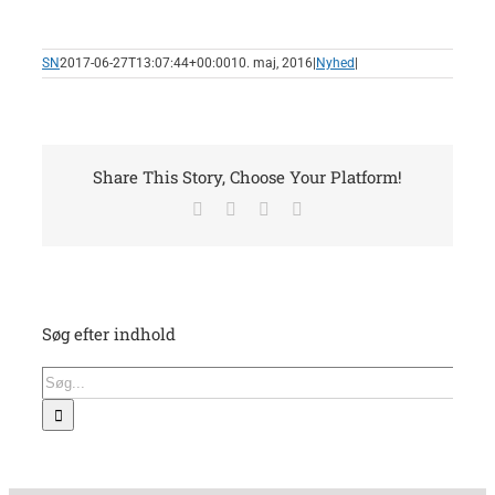
SN
2017-06-27T13:07:44+00:00
10. maj, 2016
|
Nyhed
|
Share This Story, Choose Your Platform!
Facebook
X
LinkedIn
E-
mail
Søg efter indhold
Søg
efter: