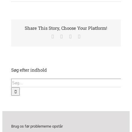
Share This Story, Choose Your Platform!
Facebook
X
LinkedIn
E-
mail
Søg efter indhold
Søg
efter:
Brug os før problemerne opstår