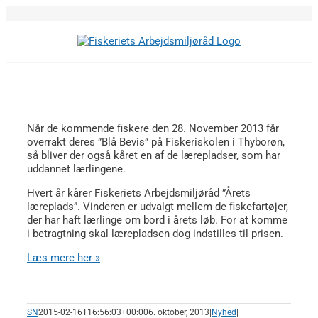
Skip
to
content
Når de kommende fiskere den 28. November 2013 får
overrakt deres ”Blå Bevis” på Fiskeriskolen i Thyborøn,
så bliver der også kåret en af de lærepladser, som har
uddannet lærlingene.
Hvert år kårer Fiskeriets Arbejdsmiljøråd ”Årets
læreplads”. Vinderen er udvalgt mellem de fiskefartøjer,
der har haft lærlinge om bord i årets løb. For at komme
i betragtning skal lærepladsen dog indstilles til prisen.
Læs mere her »
SN
2015-02-16T16:56:03+00:00
6. oktober, 2013
|
Nyhed
|