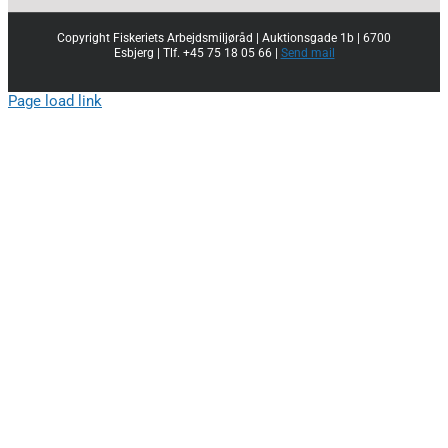
Copyright Fiskeriets Arbejdsmiljøråd | Auktionsgade 1b | 6700
Esbjerg | Tlf. +45 75 18 05 66 |
Send mail
Page load link