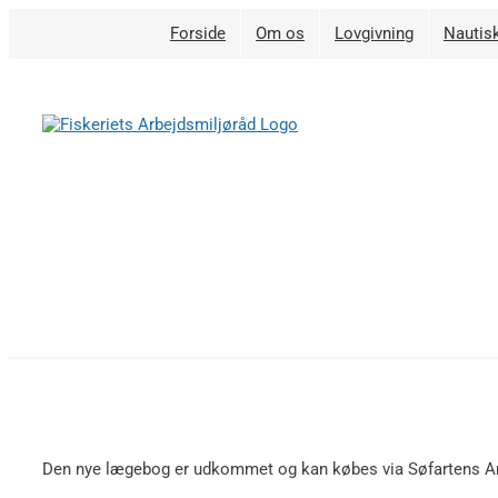
Skip
Forside
Om os
Lovgivning
Nautisk
to
content
Den nye lægebog er udkommet og kan købes via Søfartens 