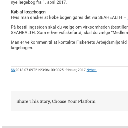
nye lægebog fra 1. april 2017.
Køb af lægebogen
Hvis man ønsker at købe bogen gøres det via SEAHEALTH –
På bestillingssiden skal du vælge om virksomheden (bestill
SEAHEALTH. Som erhvervsfiskefartøj skal du vælge ”Medle
Man er velkommen til at kontakte Fiskeriets Arbejdsmiljøråd på
lægebogen.
SN
2018-07-09T21:23:06+00:00
25. februar, 2017
|
Nyhed
|
Share This Story, Choose Your Platform!