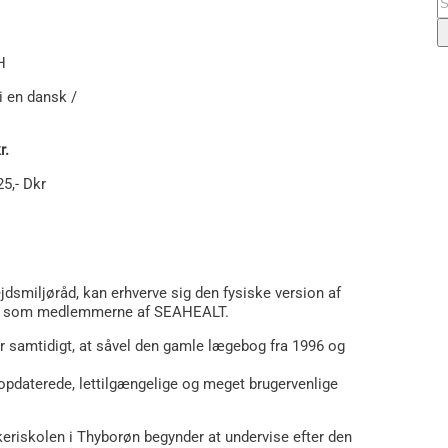
ef
H
i en dansk /
r.
5,- Dkr
bejdsmiljøråd, kan erhverve sig den fysiske version af
ris, som medlemmerne af SEAHEALT.
r samtidigt, at såvel den gamle lægebog fra 1996 og
e opdaterede, lettilgængelige og meget brugervenlige
eriskolen i Thyborøn begynder at undervise efter den