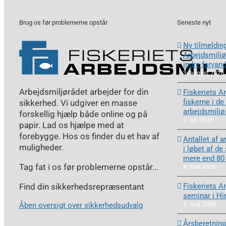
Brug os før problemerne opstår
Seneste nyt
Ny tilmelding
Arbejdsmiljør
indre farvan
3. august 2026
Arbejdsmiljørådet arbejder for din
Fiskeriets Ar
fiskerne i de
sikkerhed. Vi udgiver en masse
arbejdsmilj
forskellig hjælp både online og på
1. juli 2026
papir. Lad os hjælpe med at
forebygge. Hos os finder du et hav af
Antallet af a
muligheder.
i løbet af de
mere end 80
Tag fat i os før problemerne opstår...
4. maj 2026
Find din sikkerhedsrepræsentant
Fiskeriets A
seminar i Hi
Åben oversigt over sikkerhedsudvalg
4. maj 2026
Årsberetning