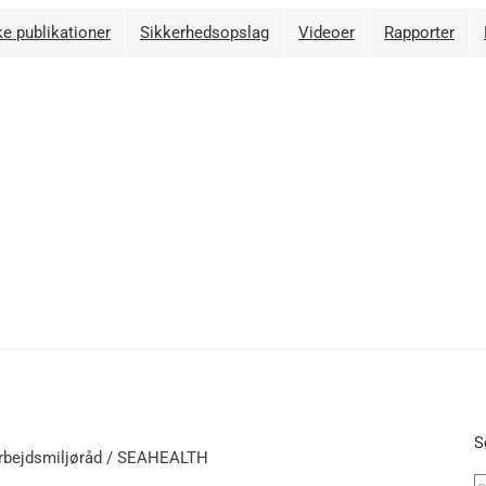
e publikationer
Sikkerhedsopslag
Videoer
Rapporter
S
Arbejdsmiljøråd / SEAHEALTH
S