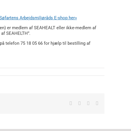
Søfartens Arbejdsmiljøråds E-shop her»
eren) er medlem af SEAHEALT eller ikke-medlem af
m af SEAHELTH”.
 telefon 75 18 05 66 for hjælp til bestilling af
Facebook
X
LinkedIn
E-
mail