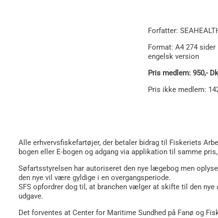
Forfatter: SEAHEALT
Format: A4 274 sider 
engelsk version
Pris medlem: 950,- Dk
Pris ikke medlem: 142
Alle erhvervsfiskefartøjer, der betaler bidrag til Fiskeriets Ar
bogen eller E-bogen og adgang via applikation til samme p
Søfartsstyrelsen har autoriseret den nye lægebog men oplyse
den nye vil være gyldige i en overgangsperiode.
SFS opfordrer dog til, at branchen vælger at skifte til den ny
udgave.
Det forventes at Center for Maritime Sundhed på Fanø og Fisk