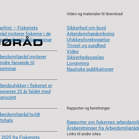
Video og materialer til download
sfrist – Fiskeriets
Sikkerhed om bord
åd inviterer fiskerne i de
Arbejdsmiljøpåvirkning
de til arbejdsmiljøseminar
Ulykkesforebyggelse
Trivsel og sundhed
Video
bejdsmiljøråd inviterer
Sikkerhedsopslag
 indre farvande til
Lovgivning
øseminar
Nautiske publikationer
rbejdsulykker i fiskeriet er
 seneste 25 år faldet med
 procent
Rapporter og beretninger
rbejdsmiljøråd holdt
rtshals
Rapporter om fiskernes arbejdsmil
Årsberetninger fra Arbejdsmiljøråd
Links til andre sites
 2025 fra Fiskeriets