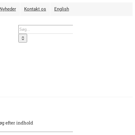
Nyheder
Kontakt os
English
Søg
efter:
øg efter indhold
øg