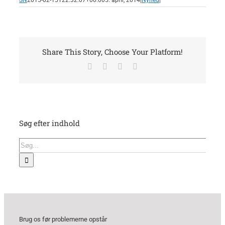
SN
2015-02-15T22:32:07+00:00
5. april, 2014
|
Nyhed
|
Share This Story, Choose Your Platform!
Facebook
X
LinkedIn
E-
mail
Søg efter indhold
Søg
efter:
Brug os før problemerne opstår