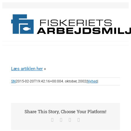
Skip
to
content
Læs artiklen her
»
SN
2015-02-20T19:42:16+00:00
4. oktober, 2002
|
Nyhed
|
Share This Story, Choose Your Platform!
Facebook
X
LinkedIn
E-
mail