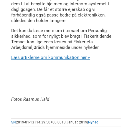
dem til at benytte hjelmen og intercom systemet i
dagligdagen. De får et større ejerskab og vil
forhåbentlig også passe bedre på elektronikken,
således den holder længere.
Det kan du læse mere om i temaet om Personlig
sikkerhed, som for nyligt blev bragt i Fiskeritidende.
Temaet kan ligeledes læses på Fiskeriets
Arbejdsmiljøråds hjemmeside under nyheder.
Læs artiklerne om kommunikation her »
Fotos Rasmus Hald
SN
2019-01-13T14:39:50+00:00
13. januar, 2019
|
Nyhed
|