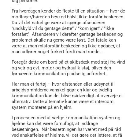
fag personer.
Fra hverdagen kender de fleste til en situation – hvor de
modtager/hører en besked halvt, ikke forstår beskeden.
Da vil det naturlige være at spørge afsenderen
”undskyld vil du gentage dette” / ”kom igen” / ”ikke
forstået”. Afsenderen vil derefter gentage beskeden og
problemet skulle nu gerne være løst. Det fatale kan
være at man misforstår beskeden og ikke opdager, at
man udfører noget forkert fordi man troede….
Foregår dette om bord på et skibsdæk med støj fra vind
og vejr og evt. motor og hydraulik støj, bliver den
førnævnte kommunikation pludselig udfordret.
Har man et fartøj – hvor afstanden eller udsynet til
arbejdsområderne vanskeliggør en klar og tydelig
kommunikation kan det blive nødvendigt at overveje et
alternativ. Dette alternativ kunne være et intercom
system monteret på en hjelm.
I processen med at vælge kommunikation system og
hjelme kan det være fornuftigt, at inddrage
besætningen.
Når besætningen har været med på råd
ved anskaffelse af hjelme, vil det gøre det lettere, at få