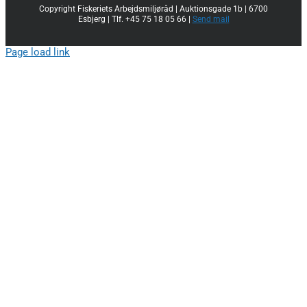
Copyright Fiskeriets Arbejdsmiljøråd | Auktionsgade 1b | 6700
Esbjerg | Tlf. +45 75 18 05 66 |
Send mail
Page load link