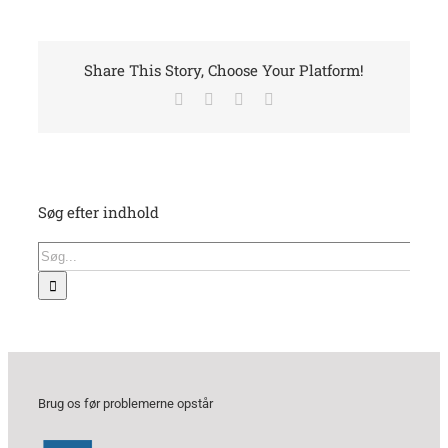
Share This Story, Choose Your Platform!
Facebook
X
LinkedIn
E-
mail
Søg efter indhold
Søg
efter:
Brug os før problemerne opstår