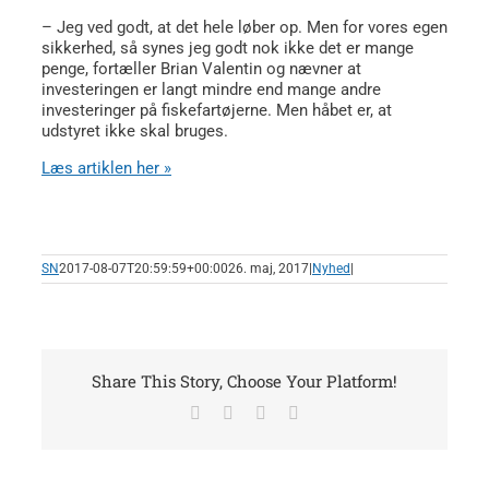
– Jeg ved godt, at det hele løber op. Men for vores egen
sikkerhed, så synes jeg godt nok ikke det er mange
penge, fortæller Brian Valentin og nævner at
investeringen er langt mindre end mange andre
investeringer på fiskefartøjerne. Men håbet er, at
udstyret ikke skal bruges.
Læs artiklen her »
SN
2017-08-07T20:59:59+00:00
26. maj, 2017
|
Nyhed
|
Share This Story, Choose Your Platform!
Facebook
X
LinkedIn
E-
mail