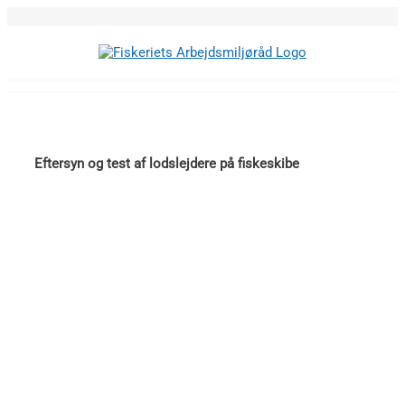
Skip
to
content
Eftersyn og test af lodslejdere på fiskeskibe