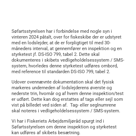
Søfartsstyrelsen har i forbindelse med nogle syn i
vinteren 2024 påtalt, over for fiskeskibe der er udstyret
med en lodslejder, at de er forpligtiget til med 30-
måneders interval, at gennemfører en inspektion og en
styrketest jf. DS-ISO 799, tabel 2. Dette skal
dokumenteres i skibets vedligeholdelsessystem / SMS-
system, hvorledes denne styrketest udføres ombord,
med reference til standarden DS-ISO 799, tabel 2.
Udover ovennævnte dokumentation skal det fysisk
markeres underneden af lodslejderens øverste og
nederste trin, hvornår og af hvem denne inspektion/test
er udført. Dette kan dog erstattes af tags eller sejl som
vist på billedet ved siden af. Tag- eller seglnumrene
skal noteres i vedligeholdelsessystem / SMS-system.
Vi har i Fiskeriets Arbejdsmiljøråd spurgt ind i
Søfartsstyrelsen om denne inspektion og styrketest
kan udføres af skibets besætning.