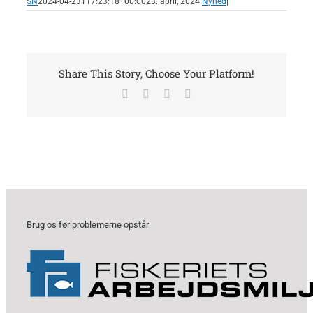
SN
2024-04-23T17:23:18+00:00
23. april, 2024
|
Nyhed
|
Share This Story, Choose Your Platform!
Facebook
X
LinkedIn
E-
mail
Brug os før problemerne opstår