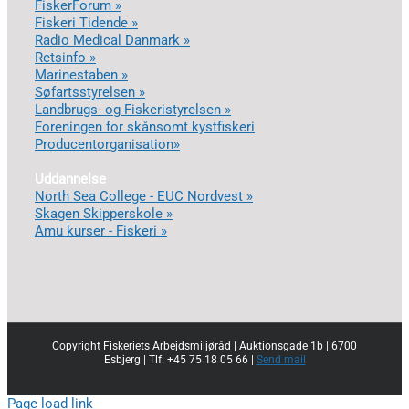
FiskerForum »
Fiskeri Tidende »
Radio Medical Danmark »
Retsinfo »
Marinestaben »
Søfartsstyrelsen »
Landbrugs- og Fiskeristyrelsen »
Foreningen for skånsomt kystfiskeri
Producentorganisation»
Uddannelse
North Sea College - EUC Nordvest »
Skagen Skipperskole »
Amu kurser - Fiskeri »
Copyright Fiskeriets Arbejdsmiljøråd | Auktionsgade 1b | 6700
Esbjerg | Tlf. +45 75 18 05 66 |
Send mail
Page load link