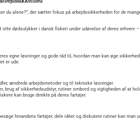
 arbejdssikkerhed
ker du alene?”
, der sætter fokus på arbejdssikkerheden for de mange 
et otte dødsulykker i dansk fiskeri under udøvelse af deres erhverv
 deres egne løsninger og gode råd til, hvordan man kan øge sikkerh
et er ude.
dler, ændrede arbejdsmetoder og til tekniske løsninger.
er, brug af sikkerhedsudstyr, rutiner ombord og vigtigheden af at ho
skere kan bruge direkte på deres fartøjer.
esøge hinandens fartøjer, dele idéer og diskutere rutiner kan man und