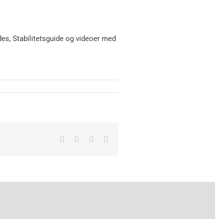
des, Stabilitetsguide og videoer med
Facebook
X
LinkedIn
E-
mail