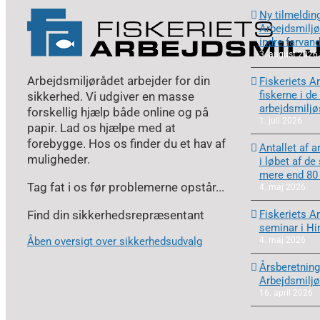
Ny tilmelding
Arbejdsmiljør
indre farvan
3. august 2026
Arbejdsmiljørådet arbejder for din
Fiskeriets Ar
fiskerne i de
sikkerhed. Vi udgiver en masse
arbejdsmilj
forskellig hjælp både online og på
1. juli 2026
papir. Lad os hjælpe med at
forebygge. Hos os finder du et hav af
Antallet af a
muligheder.
i løbet af de
mere end 80
Tag fat i os før problemerne opstår...
4. maj 2026
Find din sikkerhedsrepræsentant
Fiskeriets A
seminar i Hi
Åben oversigt over sikkerhedsudvalg
4. maj 2026
Årsberetning
Arbejdsmiljø
16. april 2026