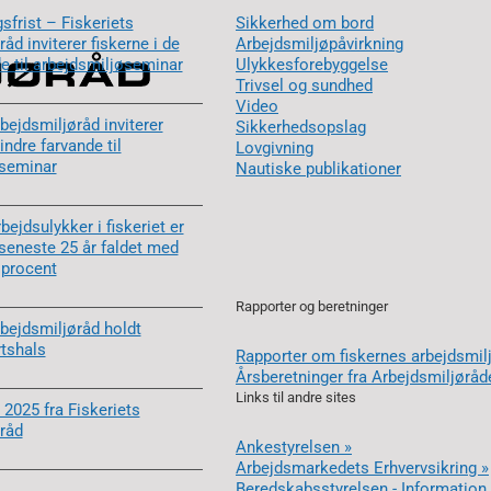
sfrist – Fiskeriets
Sikkerhed om bord
åd inviterer fiskerne i de
Arbejdsmiljøpåvirkning
de til arbejdsmiljøseminar
Ulykkesforebyggelse
Trivsel og sundhed
Video
bejdsmiljøråd inviterer
Sikkerhedsopslag
 indre farvande til
Lovgivning
øseminar
Nautiske publikationer
rbejdsulykker i fiskeriet er
 seneste 25 år faldet med
 procent
Rapporter og beretninger
rbejdsmiljøråd holdt
rtshals
Rapporter om fiskernes arbejdsmil
Årsberetninger fra Arbejdsmiljøråd
Links til andre sites
 2025 fra Fiskeriets
råd
Ankestyrelsen »
Arbejdsmarkedets Erhvervsikring »
Beredskabsstyrelsen - Informatio