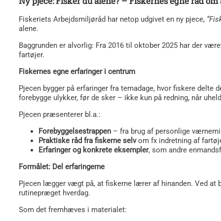
Ny pjece: Fisker du alene? – Fiskernes egne råd om
Fiskeriets Arbejdsmiljøråd har netop udgivet en ny pjece,
“Fis
alene.
Baggrunden er alvorlig: Fra 2016 til oktober 2025 har der vær
fartøjer.
Fiskernes egne erfaringer i centrum
Pjecen bygger på erfaringer fra temadage, hvor fiskere delte
forebygge ulykker, før de sker – ikke kun på redning, når uheld
Pjecen præsenterer bl.a.:
Forebyggelsestrappen
– fra brug af personlige værnemi
Praktiske råd fra fiskerne selv
om fx indretning af fartøj
Erfaringer og konkrete eksempler
, som andre enmandsfi
Formålet: Del erfaringerne
Pjecen lægger vægt på, at fiskerne lærer af hinanden. Ved at b
rutinepræget hverdag.
Som det fremhæves i materialet: