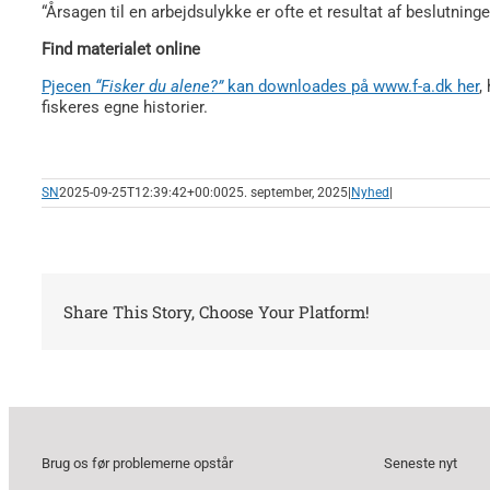
“Årsagen til en arbejdsulykke er ofte et resultat af beslutninger
Find materialet online
Pjecen
“Fisker du alene?”
kan downloades på www.f-a.dk her
,
fiskeres egne historier.
SN
2025-09-25T12:39:42+00:00
25. september, 2025
|
Nyhed
|
Share This Story, Choose Your Platform!
Brug os før problemerne opstår
Seneste nyt