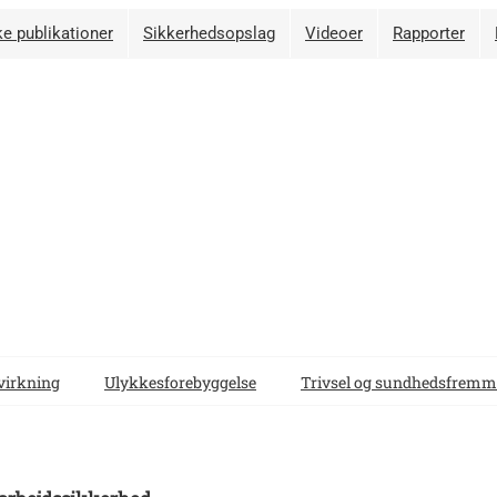
e publikationer
Sikkerhedsopslag
Videoer
Rapporter
virkning
Ulykkesforebyggelse
Trivsel og sundhedsfremm