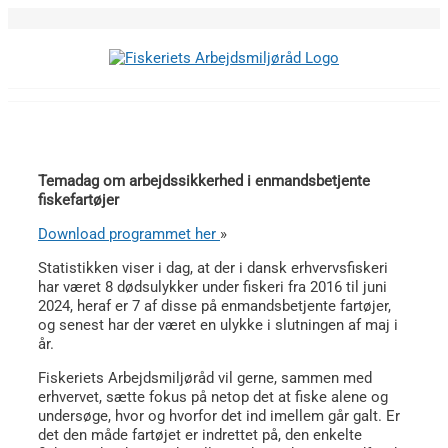
Skip
to
content
Temadag om arbejdssikkerhed i enmandsbetjente
fiskefartøjer
Download programmet her
»
Statistikken viser i dag, at der i dansk erhvervsfiskeri
har været 8 dødsulykker under fiskeri fra 2016 til juni
2024, heraf er 7 af disse på enmandsbetjente fartøjer,
og senest har der været en ulykke i slutningen af maj i
år.
Fiskeriets Arbejdsmiljøråd vil gerne, sammen med
erhvervet, sætte fokus på netop det at fiske alene og
undersøge, hvor og hvorfor det ind imellem går galt. Er
det den måde fartøjet er indrettet på, den enkelte