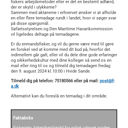
fiskers arbejdsmetoder eller er det en bestemt adfærd,
der er skyld i ulykkerne?
Sammen med aktørerne i erhvervet ønsker vi at afholde
en eller flere temadage rundt i landet, hvor vi søger svar
på disse spørgsmål.
Søfartsstyrelsen og Den Maritime Havarikommission
vil ligeledes deltage på temadagene.
Er du enmandsfisker, og vil du gerne være med til gøre
en forskel ved at komme med dit bud på, hvorfor det
indimellem går galt, eller vil du dele dine gode erfaringer
og sikkerhedskultur med dine kolleger så send os en
mail eller ring til os og tilmeld dig temadagen fredag
den 9. august 2024 kl.10:00 i Hvide Sande.
Tilmeld dig på telefon: 75180566 eller på mail:
post@f-
a.dk
Alternativt kan du foreslå en temadag i dit område.
Faktaboks
Fiskeriets Arbejdsmiljøråd for nyligt udgivet guiden