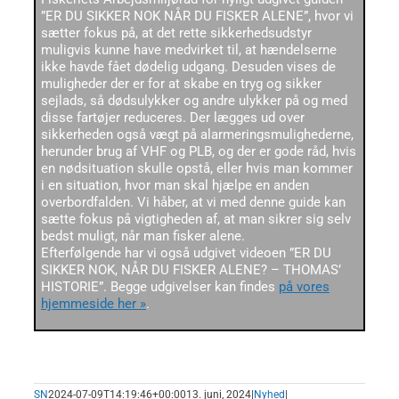
”ER DU SIKKER NOK NÅR DU FISKER ALENE”, hvor vi
sætter fokus på, at det rette sikkerhedsudstyr
muligvis kunne have medvirket til, at hændelserne
ikke havde fået dødelig udgang. Desuden vises de
muligheder der er for at skabe en tryg og sikker
sejlads, så dødsulykker og andre ulykker på og med
disse fartøjer reduceres. Der lægges ud over
sikkerheden også vægt på alarmeringsmulighederne,
herunder brug af VHF og PLB, og der er gode råd, hvis
en nødsituation skulle opstå, eller hvis man kommer
i en situation, hvor man skal hjælpe en anden
overbordfalden. Vi håber, at vi med denne guide kan
sætte fokus på vigtigheden af, at man sikrer sig selv
bedst muligt, når man fisker alene.
Efterfølgende har vi også udgivet videoen ”ER DU
SIKKER NOK, NÅR DU FISKER ALENE? – THOMAS’
HISTORIE”. Begge udgivelser kan findes
på vores
hjemmeside her »
.
SN
2024-07-09T14:19:46+00:00
13. juni, 2024
|
Nyhed
|