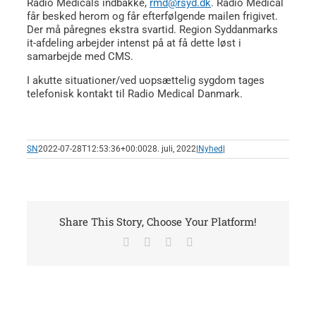
Radio Medicals indbakke,
rmd@rsyd.dk
. Radio Medical
får besked herom og får efterfølgende mailen frigivet.
Der må påregnes ekstra svartid. Region Syddanmarks
it-afdeling arbejder intenst på at få dette løst i
samarbejde med CMS.
I akutte situationer/ved uopsættelig sygdom tages
telefonisk kontakt til Radio Medical Danmark.
SN
2022-07-28T12:53:36+00:00
28. juli, 2022
|
Nyhed
|
Share This Story, Choose Your Platform!
Facebook
X
LinkedIn
E-
mail