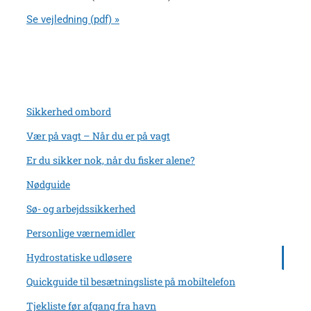
Se vejledning (pdf) »
Sikkerhed ombord
Vær på vagt – Når du er på vagt
Er du sikker nok, når du fisker alene?
Nødguide
Sø- og arbejdssikkerhed
Personlige værnemidler
Hydrostatiske udløsere
Quickguide til besætningsliste på mobiltelefon
Tjekliste før afgang fra havn