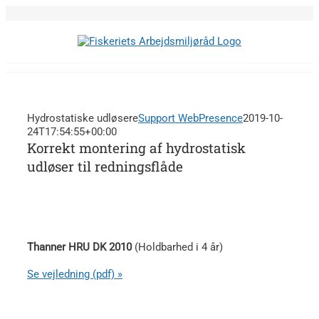
Skip
to
content
Hydrostatiske udløsere
Support WebPresence
2019-10-
24T17:54:55+00:00
Korrekt montering af hydrostatisk
udløser til redningsflåde
Thanner HRU DK 2010
(Holdbarhed i 4 år)
Se vejledning (pdf) »